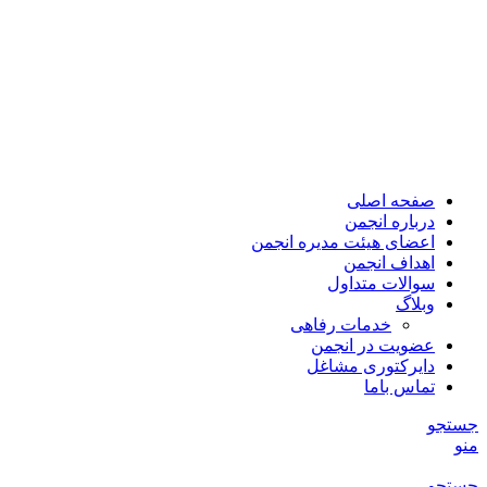
اتوبان شهید خرازی ابتدای خیابان آتشگاه سمت چپ
(نبش کوچه میدان شهرداری) مجتمع فردوسی طبقه اول
واحد 2
آدرس دفتر انجمن:خیابان کاوه جنوبی بین پل 25 آبان و پل چمران
بعد از خیابان 22 بهمن داخل کوچه شماره 47
صفحه اصلی
درباره انجمن
اعضای هیئت مدیره انجمن
اهداف انجمن
سوالات متداول
وبلاگ
خدمات رفاهی
عضویت در انجمن
دایرکتوری مشاغل
تماس باما
جستجو
منو
جستجو